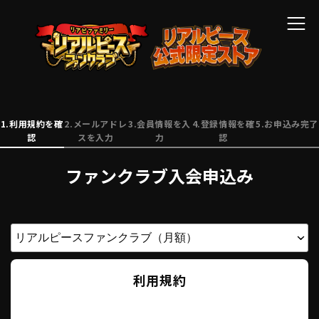
1.利用規約を確
2.メールアドレ
3.会員情報を入
4.登録情報を確
5.お申込み完了
認
スを入力
力
認
ファンクラブ入会申込み
利用規約